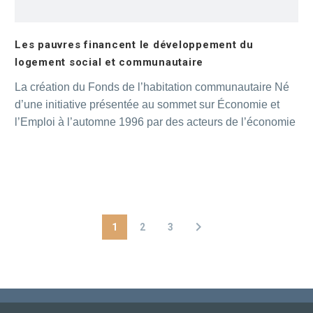
Les pauvres financent le développement du
logement social et communautaire
La création du Fonds de l’habitation communautaire Né
d’une initiative présentée au sommet sur Économie et
l’Emploi à l’automne 1996 par des acteurs de l’économie
sociale : l’Association des Groupes de ressources
technique et la Confédération des coopératives
d’habitation du Québec. La première mission du Fonds a
d’abord été d’être un lieu de concertation en ce qui a trait
au développement du logement communautaire au
Québec et chercher d’autres méthodes de financements
1
2
3
pour le développement.