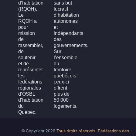
d’habitation
sans but
(RQOH).
lucratif
Le
d’habitation
RQOH a
autonomes
pour
et
mission
indépendants
de
des
rassembler,
gouvernements.
de
Sur
soutenir
l’ensemble
et de
du
représenter
territoire
les
québécois,
fédérations
ceux-ci
régionales
offrent
d’OSBL
plus de
d’habitation
50 000
du
logements.
Québec.
© Copyright 2026
Tous droits réservés. Fédérations des