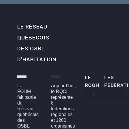
LE RÉSEAU
QUÉBECOIS
DES OSBL
D’HABITATION
LE
LES
RQOH
FÉDÉRAT
La
Aujourd’hui,
FOHM
le RQOH
fait partie
représente
du
8
Qui sommes-nous
Qu’est-ce qu’un OSBL d’habitation?
Rapports annuels
Conseil d’administration
Devenir membre
FOH3L – Laval, Laurentides et Lanaudière
FOHBGI – Bas-St-Laurent, Gaspésie et les Îles
FOHM – Région de Montréal
FROH – Saguenay, Lac St-Jean, Chibougamau,
FROHME – Montérégie, Estrie
FROHMCQ – Mauricie, Centre-Du-Québec
FROHQC – Québec et Chaudière-Appalaches
FOHO – Outaouais
Réseau
fédérations
québécois
régionales
des
et 1200
OSBL
organismes