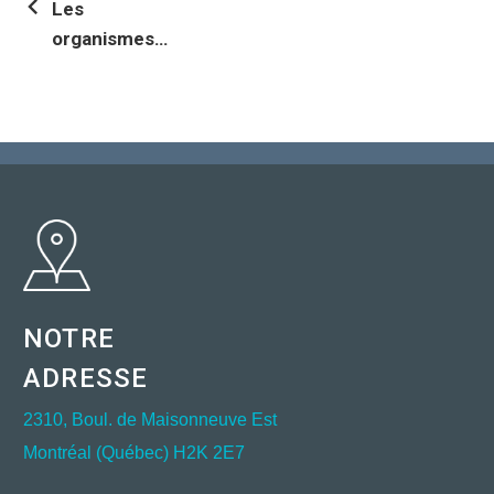
Les
organismes
communautaires
au cœur du
désengagement
de l’État
NOTRE
ADRESSE
2310, Boul. de Maisonneuve Est
Montréal (Québec) H2K 2E7