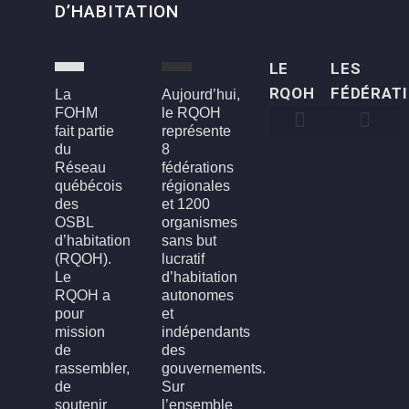
D’HABITATION
LE
LES
RQOH
FÉDÉRAT
La
Aujourd’hui,
FOHM
le RQOH
fait partie
représente
du
8
Qui sommes-nous
Qu’est-ce qu’un OSBL d’habitation?
Rapports annuels
Conseil d’administration
Devenir membre
FOH3L – Laval, Laurentides et Lanaudière
FOHBGI – Bas-St-Laurent, Gaspésie et les Îles
FOHM – Région de Montréal
FROH – Saguenay, Lac St-Jean, Chibougamau,
FROHME – Montérégie, Estrie
FROHMCQ – Mauricie, Centre-Du-Québec
FROHQC – Québec et Chaudière-Appalaches
FOHO – Outaouais
Réseau
fédérations
québécois
régionales
des
et 1200
OSBL
organismes
d’habitation
sans but
(RQOH).
lucratif
Le
d’habitation
RQOH a
autonomes
pour
et
mission
indépendants
de
des
rassembler,
gouvernements.
de
Sur
soutenir
l’ensemble