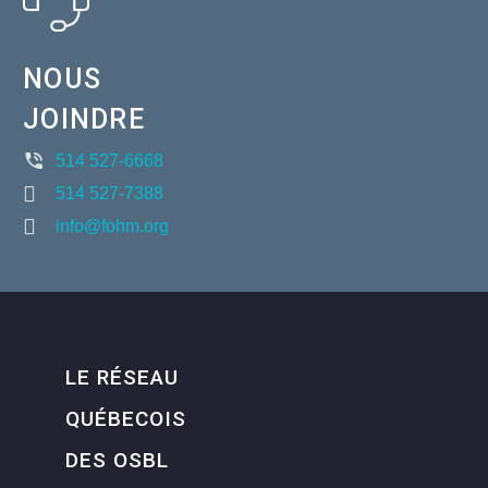
NOUS
JOINDRE
514 527-6668
514 527-7388
info@fohm.org
LE RÉSEAU
QUÉBECOIS
DES OSBL