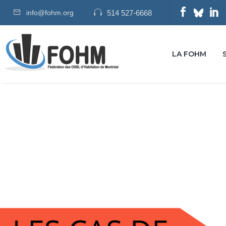
info@fohm.org
514 527-6668
LA FOHM