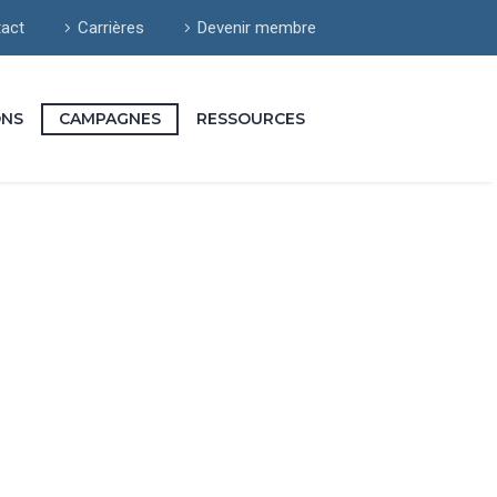
act
Carrières
Devenir membre
ONS
CAMPAGNES
RESSOURCES