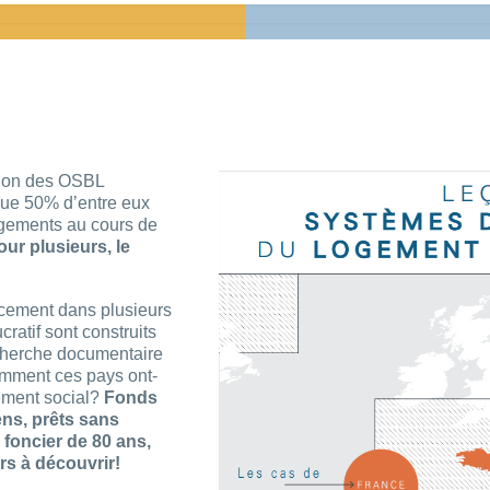
tion des OSBL
que 50% d’entre eux
ogements au cours de
our plusieurs, le
ncement dans plusieurs
ratif sont construits
echerche documentaire
omment ces pays ont-
gement social?
Fonds
ens, prêts sans
e foncier de 80 ans,
rs à découvrir!