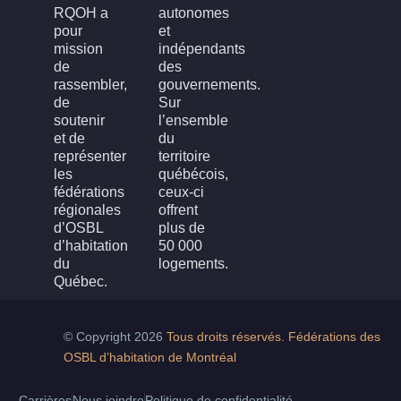
RQOH a
autonomes
pour
et
mission
indépendants
de
des
rassembler,
gouvernements.
de
Sur
soutenir
l’ensemble
et de
du
représenter
territoire
les
québécois,
fédérations
ceux-ci
régionales
offrent
d’OSBL
plus de
d’habitation
50 000
du
logements.
Québec.
© Copyright 2026
Tous droits réservés. Fédérations des
OSBL d’habitation de Montréal
Carrières
Nous joindre
Politique de confidentialité