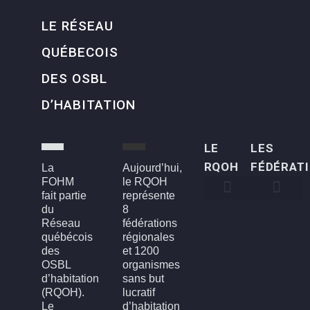
LE RÉSEAU
QUÉBECOIS
DES OSBL
D’HABITATION
LE
LES
RQOH
FÉDÉRAT
La
Aujourd’hui,
FOHM
le RQOH
fait partie
représente
du
8
Qui sommes-nous
Qu’est-ce qu’un OSBL d’habitation?
Rapports annuels
Conseil d’administration
Devenir membre
FOH3L – Laval, Laurentides et Lanaudière
FOHBGI – Bas-St-Laurent, Gaspésie et les Îles
FOHM – Région de Montréal
FROH – Saguenay, Lac St-Jean, Chibougamau,
FROHME – Montérégie, Estrie
FROHMCQ – Mauricie, Centre-Du-Québec
FROHQC – Québec et Chaudière-Appalaches
FOHO – Outaouais
Réseau
fédérations
québécois
régionales
des
et 1200
OSBL
organismes
d’habitation
sans but
(RQOH).
lucratif
Le
d’habitation