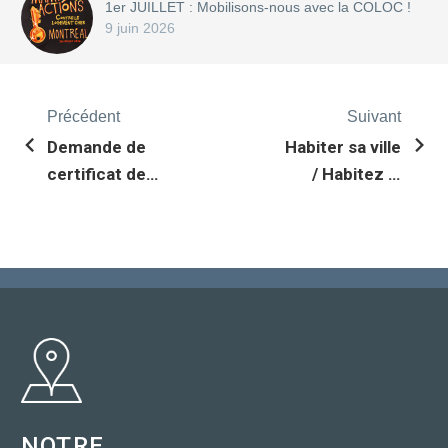
1er JUILLET : Mobilisons-nous avec la COLOC !
9 juin 2026
Précédent
Suivant
Demande de
Habiter sa ville
certificat de
/ Habitez la
conformité –
ville
personnes
âgées (2012)
NOTRE