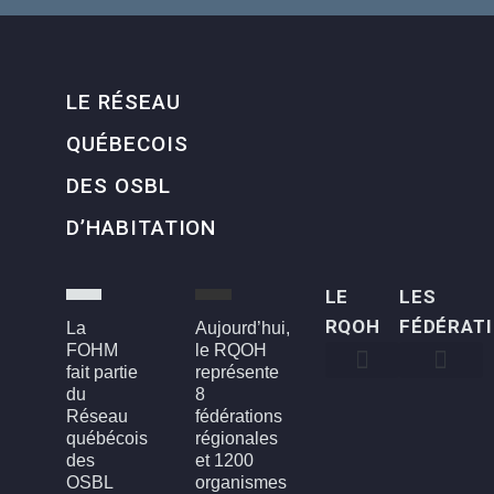
LE RÉSEAU
QUÉBECOIS
DES OSBL
D’HABITATION
LE
LES
RQOH
FÉDÉRAT
La
Aujourd’hui,
FOHM
le RQOH
fait partie
représente
du
8
Qui sommes-nous
Qu’est-ce qu’un OSBL d’habitation?
Rapports annuels
Conseil d’administration
Devenir membre
FOH3L – Laval, Laurentides et Lanaudière
FOHBGI – Bas-St-Laurent, Gaspésie et les Îles
FOHM – Région de Montréal
FROH – Saguenay, Lac St-Jean, Chibougamau,
FROHME – Montérégie, Estrie
FROHMCQ – Mauricie, Centre-Du-Québec
FROHQC – Québec et Chaudière-Appalaches
FOHO – Outaouais
Réseau
fédérations
québécois
régionales
des
et 1200
OSBL
organismes