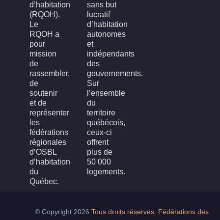
d’habitation
sans but
(RQOH).
lucratif
Le
d’habitation
RQOH a
autonomes
pour
et
mission
indépendants
de
des
rassembler,
gouvernements.
de
Sur
soutenir
l’ensemble
et de
du
représenter
territoire
les
québécois,
fédérations
ceux-ci
régionales
offrent
d’OSBL
plus de
d’habitation
50 000
du
logements.
Québec.
© Copyright 2026
Tous droits réservés. Fédérations des