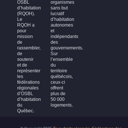
OSBL
organismes
d’habitation
sans but
(RQOH).
lucratif
Le
d’habitation
RQOH a
autonomes
pour
et
mission
indépendants
de
des
rassembler,
gouvernements.
de
Sur
soutenir
l’ensemble
et de
du
représenter
territoire
les
québécois,
fédérations
ceux-ci
régionales
offrent
d’OSBL
plus de
d’habitation
50 000
du
logements.
Québec.