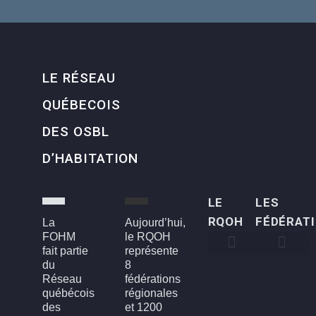
LE RÉSEAU
QUÉBECOIS
DES OSBL
D’HABITATION
LE
LES
RQOH
FÉDÉRAT
La
Aujourd’hui,
FOHM
le RQOH
fait partie
représente
du
8
Qui sommes-nous
Qu’est-ce qu’un OSBL d’habitation?
Rapports annuels
Conseil d’administration
Devenir membre
FOH3L – Laval, Laurentides et Lanaudière
FOHBGI – Bas-St-Laurent, Gaspésie et les Îles
FOHM – Région de Montréal
FROH – Saguenay, Lac St-Jean, Chibougamau,
FROHME – Montérégie, Estrie
FROHMCQ – Mauricie, Centre-Du-Québec
FROHQC – Québec et Chaudière-Appalaches
FOHO – Outaouais
Réseau
fédérations
québécois
régionales
des
et 1200