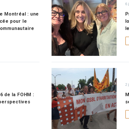
6 
de Montréal : une
P
cée pour le
l
 communautaire
l
2 
6 de la FOHM :
M
 perspectives
s