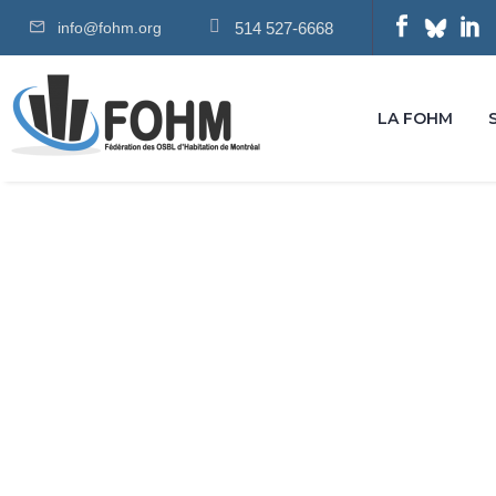
info@fohm.org
514 527-6668
LA FOHM