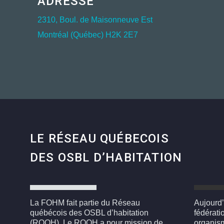
ADRESSE
2310, Boul. de Maisonneuve Est
Montréal (Québec) H2K 2E7
LE RÉSEAU QUÉBECOIS
DES OSBL D’HABITATION
La FOHM fait partie du Réseau
Aujourd’
québécois des OSBL d’habitation
fédérati
(RQOH). Le RQOH a pour mission de
organism