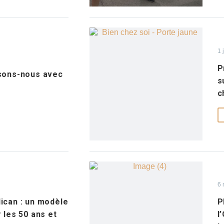
1 
P
isons-nous avec
s
c
6 
ican : un modèle
P
 les 50 ans et
l