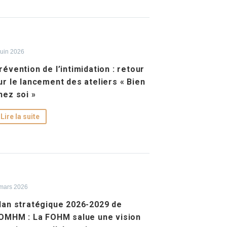
juin 2026
révention de l’intimidation : retour
ur le lancement des ateliers « Bien
hez soi »
Lire la suite
mars 2026
lan stratégique 2026-2029 de
’OMHM : La FOHM salue une vision