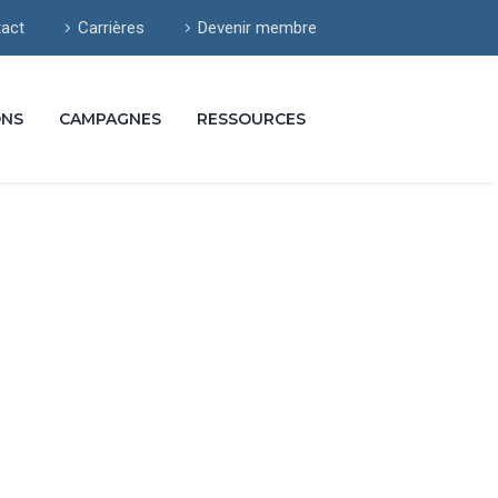
act
Carrières
Devenir membre
ONS
CAMPAGNES
RESSOURCES