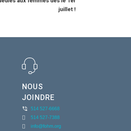
dédiés aux femmes dès le 1er
juillet !
NOUS
JOINDRE
514 527-6668
514 527-7388
info@fohm.org