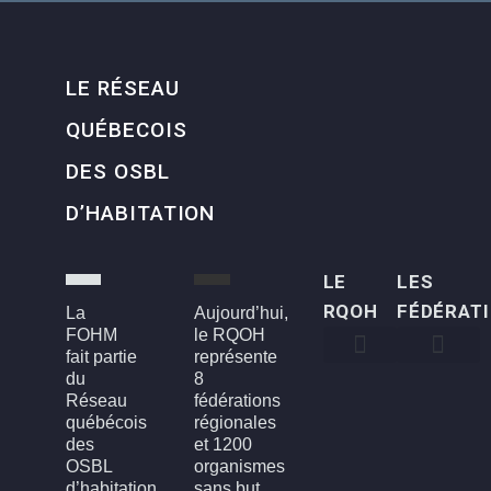
LE RÉSEAU
QUÉBECOIS
DES OSBL
D’HABITATION
LE
LES
RQOH
FÉDÉRAT
La
Aujourd’hui,
FOHM
le RQOH
fait partie
représente
du
8
Qui sommes-nous
Qu’est-ce qu’un OSBL d’habitation?
Rapports annuels
Conseil d’administration
Devenir membre
FOH3L – Laval, Laurentides et Lanaudière
FOHBGI – Bas-St-Laurent, Gaspésie et les Îles
FOHM – Région de Montréal
FROH – Saguenay, Lac St-Jean, Chibougamau,
FROHME – Montérégie, Estrie
FROHMCQ – Mauricie, Centre-Du-Québec
FROHQC – Québec et Chaudière-Appalaches
FOHO – Outaouais
Réseau
fédérations
québécois
régionales
des
et 1200
OSBL
organismes
d’habitation
sans but