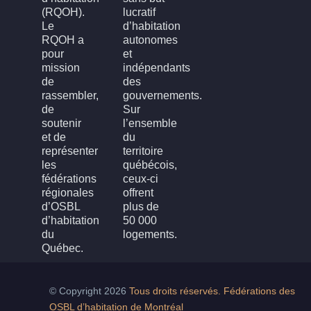
(RQOH).
lucratif
Le
d’habitation
RQOH a
autonomes
pour
et
mission
indépendants
de
des
rassembler,
gouvernements.
de
Sur
soutenir
l’ensemble
et de
du
représenter
territoire
les
québécois,
fédérations
ceux-ci
régionales
offrent
d’OSBL
plus de
d’habitation
50 000
du
logements.
Québec.
© Copyright 2026
Tous droits réservés. Fédérations des
OSBL d’habitation de Montréal