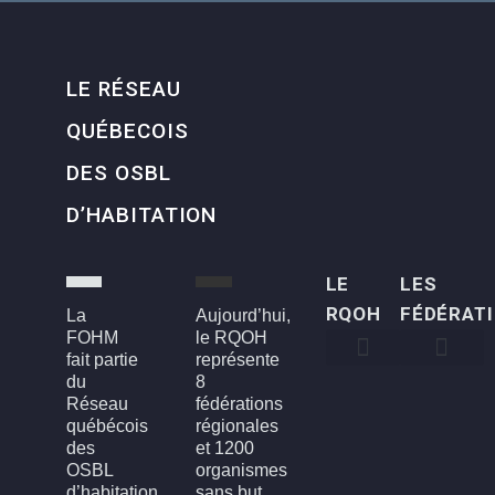
LE RÉSEAU
QUÉBECOIS
DES OSBL
D’HABITATION
LE
LES
RQOH
FÉDÉRAT
La
Aujourd’hui,
FOHM
le RQOH
fait partie
représente
du
8
Qui sommes-nous
Qu’est-ce qu’un OSBL d’habitation?
Rapports annuels
Conseil d’administration
Devenir membre
FOH3L – Laval, Laurentides et Lanaudière
FOHBGI – Bas-St-Laurent, Gaspésie et les Îles
FOHM – Région de Montréal
FROH – Saguenay, Lac St-Jean, Chibougamau,
FROHME – Montérégie, Estrie
FROHMCQ – Mauricie, Centre-Du-Québec
FROHQC – Québec et Chaudière-Appalaches
FOHO – Outaouais
Réseau
fédérations
québécois
régionales
des
et 1200
OSBL
organismes
d’habitation
sans but