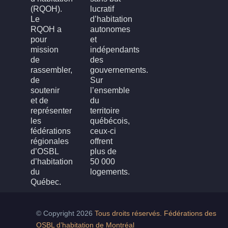
(RQOH).
lucratif
Le
d’habitation
RQOH a
autonomes
pour
et
mission
indépendants
de
des
rassembler,
gouvernements.
de
Sur
soutenir
l’ensemble
et de
du
représenter
territoire
les
québécois,
fédérations
ceux-ci
régionales
offrent
d’OSBL
plus de
d’habitation
50 000
du
logements.
Québec.
© Copyright 2026
Tous droits réservés. Fédérations des
OSBL d’habitation de Montréal