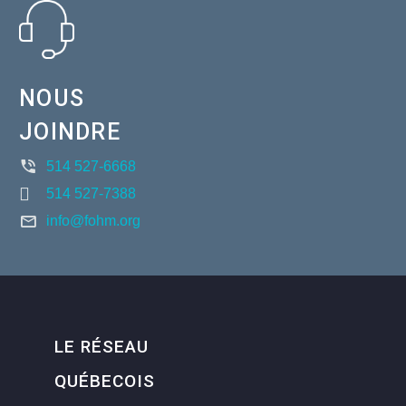
NOUS
JOINDRE
514 527-6668
514 527-7388
info@fohm.org
LE RÉSEAU
QUÉBECOIS