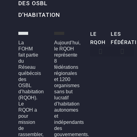
DES OSBL
D’HABITATION
LE
LES
RQOH
FÉDÉRAT
La
Aujourd’hui,
FOHM
le RQOH
fait partie
représente
du
8
Qui sommes-nous
Qu’est-ce qu’un OSBL d’habitation?
Rapports annuels
Conseil d’administration
Devenir membre
FOH3L – Laval, Laurentides et Lanaudière
FOHBGI – Bas-St-Laurent, Gaspésie et les Îles
FOHM – Région de Montréal
FROH – Saguenay, Lac St-Jean, Chibougamau,
FROHME – Montérégie, Estrie
FROHMCQ – Mauricie, Centre-Du-Québec
FROHQC – Québec et Chaudière-Appalaches
FOHO – Outaouais
Réseau
fédérations
québécois
régionales
des
et 1200
OSBL
organismes
d’habitation
sans but
(RQOH).
lucratif
Le
d’habitation
RQOH a
autonomes
pour
et
mission
indépendants
de
des
rassembler,
gouvernements.