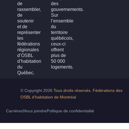
de
des
rassembler,
gouvernements.
de
Sur
soutenir
l’ensemble
et de
du
représenter
territoire
les
québécois,
fédérations
ceux-ci
régionales
offrent
d’OSBL
plus de
d’habitation
50 000
du
logements.
Québec.
© Copyright 2026
Tous droits réservés. Fédérations des
OSBL d’habitation de Montréal
Carrières
Nous joindre
Politique de confidentialité