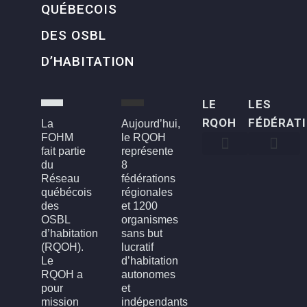
QUÉBECOIS
DES OSBL
D’HABITATION
LE
LES
RQOH
FÉDÉRAT
La
Aujourd’hui,
FOHM
le RQOH
fait partie
représente
du
8
Qui sommes-nous
Qu’est-ce qu’un OSBL d’habitation?
Rapports annuels
Conseil d’administration
Devenir membre
FOH3L – Laval, Laurentides et Lanaudière
FOHBGI – Bas-St-Laurent, Gaspésie et les Îles
FOHM – Région de Montréal
FROH – Saguenay, Lac St-Jean, Chibougamau,
FROHME – Montérégie, Estrie
FROHMCQ – Mauricie, Centre-Du-Québec
FROHQC – Québec et Chaudière-Appalaches
FOHO – Outaouais
Réseau
fédérations
québécois
régionales
des
et 1200
OSBL
organismes
d’habitation
sans but
(RQOH).
lucratif
Le
d’habitation
RQOH a
autonomes
pour
et
mission
indépendants