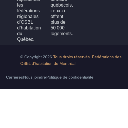
les
québécois,
fédérations
ceux-ci
régionales
offrent
d’OSBL
plus de
d’habitation
50 000
du
logements.
Québec.
© Copyright 2026
Tous droits réservés. Fédérations des
OSBL d’habitation de Montréal
Carrières
Nous joindre
Politique de confidentialité