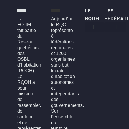
LE
LES
RQOH
FÉDÉRAT
La
Aujourd’hui,
FOHM
le RQOH
fait partie
représente
du
8
Qui sommes-nous
Qu’est-ce qu’un OSBL d’habitation?
Rapports annuels
Conseil d’administration
Devenir membre
FOH3L – Laval, Laurentides et Lanaudière
FOHBGI – Bas-St-Laurent, Gaspésie et les Îles
FOHM – Région de Montréal
FROH – Saguenay, Lac St-Jean, Chibougamau,
FROHME – Montérégie, Estrie
FROHMCQ – Mauricie, Centre-Du-Québec
FROHQC – Québec et Chaudière-Appalaches
FOHO – Outaouais
Réseau
fédérations
québécois
régionales
des
et 1200
OSBL
organismes
d’habitation
sans but
(RQOH).
lucratif
Le
d’habitation
RQOH a
autonomes
pour
et
mission
indépendants
de
des
rassembler,
gouvernements.
de
Sur
soutenir
l’ensemble
et de
du
représenter
territoire