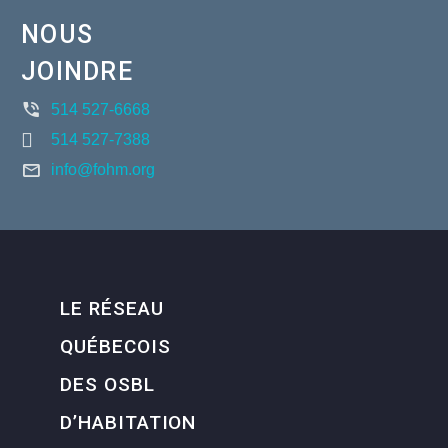
NOUS
JOINDRE
514 527-6668
514 527-7388
info@fohm.org
LE RÉSEAU
QUÉBECOIS
DES OSBL
D’HABITATION