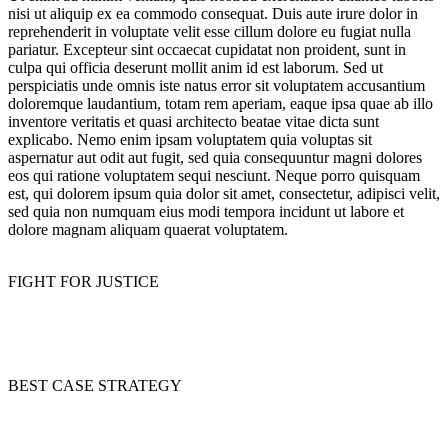
nisi ut aliquip ex ea commodo consequat. Duis aute irure dolor in
reprehenderit in voluptate velit esse cillum dolore eu fugiat nulla
pariatur. Excepteur sint occaecat cupidatat non proident, sunt in
culpa qui officia deserunt mollit anim id est laborum. Sed ut
perspiciatis unde omnis iste natus error sit voluptatem accusantium
doloremque laudantium, totam rem aperiam, eaque ipsa quae ab illo
inventore veritatis et quasi architecto beatae vitae dicta sunt
explicabo. Nemo enim ipsam voluptatem quia voluptas sit
aspernatur aut odit aut fugit, sed quia consequuntur magni dolores
eos qui ratione voluptatem sequi nesciunt. Neque porro quisquam
est, qui dolorem ipsum quia dolor sit amet, consectetur, adipisci velit,
sed quia non numquam eius modi tempora incidunt ut labore et
dolore magnam aliquam quaerat voluptatem.
01
FIGHT FOR JUSTICE
Lorem ipsum dolor sit ametcon sectetur adipisicing elit, sed
doiusmod tempor incidi labore et dolore agna aliqua proin gravida.
02
BEST CASE STRATEGY
Lorem ipsum dolor sit ametcon sectetur adipisicing elit, sed
doiusmod tempor incidi labore et dolore agna aliqua proin gravida.