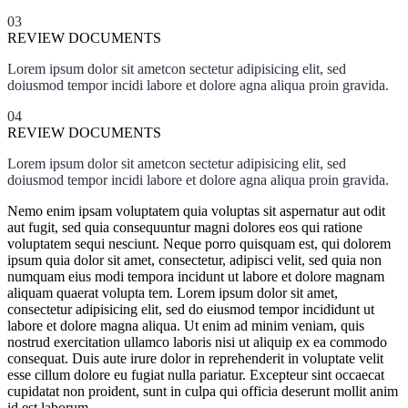
03
REVIEW DOCUMENTS
Lorem ipsum dolor sit ametcon sectetur adipisicing elit, sed
doiusmod tempor incidi labore et dolore agna aliqua proin gravida.
04
REVIEW DOCUMENTS
Lorem ipsum dolor sit ametcon sectetur adipisicing elit, sed
doiusmod tempor incidi labore et dolore agna aliqua proin gravida.
Nemo enim ipsam voluptatem quia voluptas sit aspernatur aut odit
aut fugit, sed quia consequuntur magni dolores eos qui ratione
voluptatem sequi nesciunt. Neque porro quisquam est, qui dolorem
ipsum quia dolor sit amet, consectetur, adipisci velit, sed quia non
numquam eius modi tempora incidunt ut labore et dolore magnam
aliquam quaerat volupta tem. Lorem ipsum dolor sit amet,
consectetur adipisicing elit, sed do eiusmod tempor incididunt ut
labore et dolore magna aliqua. Ut enim ad minim veniam, quis
nostrud exercitation ullamco laboris nisi ut aliquip ex ea commodo
consequat. Duis aute irure dolor in reprehenderit in voluptate velit
esse cillum dolore eu fugiat nulla pariatur. Excepteur sint occaecat
cupidatat non proident, sunt in culpa qui officia deserunt mollit anim
id est laborum.