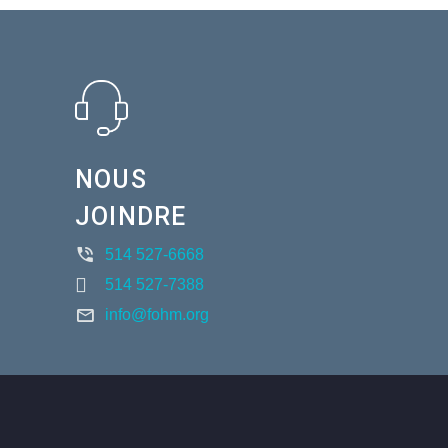
NOUS
JOINDRE
514 527-6668
514 527-7388
info@fohm.org