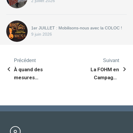
2 juillet 2026
1er JUILLET : Mobilisons-nous avec la COLOC !
9 juin 2026
Précédent
Suivant
À quand des
La FOHM en
mesures
Campagne
structurantes
pour l’Action
pour le droit au
Communautaire
logement?
Autonome !
(Demo)