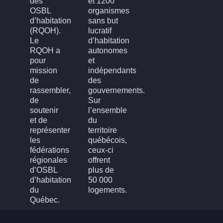
des
et 1200
OSBL
organismes
d’habitation
sans but
(RQOH).
lucratif
Le
d’habitation
RQOH a
autonomes
pour
et
mission
indépendants
de
des
rassembler,
gouvernements.
de
Sur
soutenir
l’ensemble
et de
du
représenter
territoire
les
québécois,
fédérations
ceux-ci
régionales
offrent
d’OSBL
plus de
d’habitation
50 000
du
logements.
Québec.