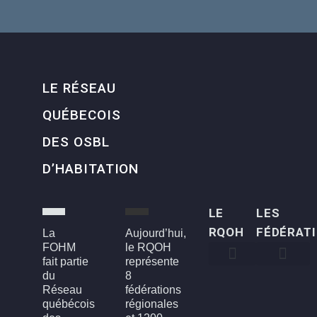
LE RÉSEAU
QUÉBECOIS
DES OSBL
D’HABITATION
LE
LES
RQOH
FÉDÉRAT
La
Aujourd’hui,
FOHM
le RQOH
fait partie
représente
du
8
Qui sommes-nous
Qu’est-ce qu’un OSBL d’habitation?
Rapports annuels
Conseil d’administration
Devenir membre
FOH3L – Laval, Laurentides et Lanaudière
FOHBGI – Bas-St-Laurent, Gaspésie et les Îles
FOHM – Région de Montréal
FROH – Saguenay, Lac St-Jean, Chibougamau,
FROHME – Montérégie, Estrie
FROHMCQ – Mauricie, Centre-Du-Québec
FROHQC – Québec et Chaudière-Appalaches
FOHO – Outaouais
Réseau
fédérations
québécois
régionales