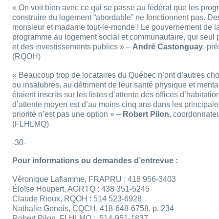
« On voit bien avec ce qui se passe au fédéral que les pro
construire du logement “abordable” ne fonctionnent pas. Des
monsieur et madame tout-le-monde ! Le gouvernement de la
programme au logement social et communautaire, qui seul peu
et des investissements publics » –
André Castonguay
, pr
(RQOH)
« Beaucoup trop de locataires du Québec n’ont d’autres choi
ou insalubres, au détriment de leur santé physique et men
étaient inscrits sur les listes d’attente des offices d’habitat
d’attente moyen est d’au moins cinq ans dans les principale
priorité n’est pas une option » –
Robert Pilon
, coordonnate
(FLHLMQ)
-30-
Pour informations ou demandes d’entrevue :
Véronique Laflamme, FRAPRU : 418 956-3403
Éloïse Houpert, AGRTQ : 438 351-5245
Claude Rioux, RQOH : 514 523-6928
Nathalie Genois, CQCH, 418-648-6758, p. 234
Robert Pilon, FLHLMQ : 514-951-1837