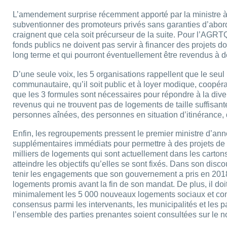
L’amendement surprise récemment apporté par la ministre à so
subventionner des promoteurs privés sans garanties d’aborda
craignent que cela soit précurseur de la suite. Pour l’A
fonds publics ne doivent pas servir à financer des projets 
long terme et qui pourront éventuellement être revendus à de
D’une seule voix, les 5 organisations rappellent que le seu
communautaire, qu’il soit public et à loyer modique, coopératif 
que les 3 formules sont nécessaires pour répondre à la dive
revenus qui ne trouvent pas de logements de taille suffisan
personnes aînées, des personnes en situation d’itinérance, 
Enfin, les regroupements pressent le premier ministre d’an
supplémentaires immédiats pour permettre à des projets de 
milliers de logements qui sont actuellement dans les carton
atteindre les objectifs qu’elles se sont fixés. Dans son discou
tenir les engagements que son gouvernement a pris en 2018; i
logements promis avant la fin de son mandat. De plus, il doi
minimalement les 5 000 nouveaux logements sociaux et com
consensus parmi les intervenants, les municipalités et les p
l’ensemble des parties prenantes soient consultées sur le