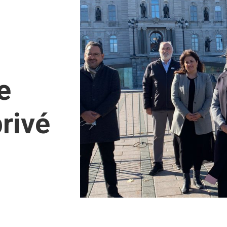
e
rivé