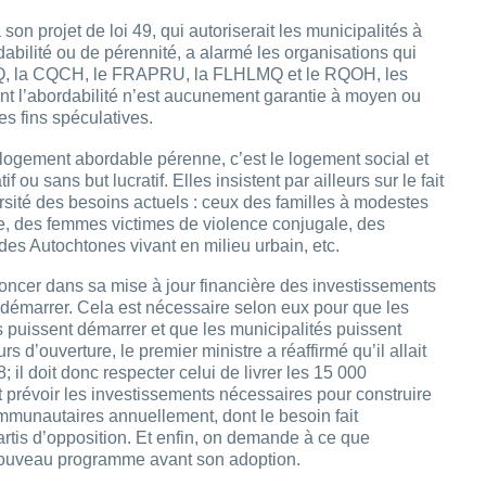
n projet de loi 49, qui autoriserait les municipalités à
bilité ou de pérennité, a alarmé les organisations qui
GRTQ, la CQCH, le FRAPRU, la FLHLMQ et le RQOH, les
dont l’abordabilité n’est aucunement garantie à moyen ou
s fins spéculatives.
l logement abordable pérenne, c’est le logement social et
ou sans but lucratif. Elles insistent par ailleurs sur le fait
rsité des besoins actuels : ceux des familles à modestes
te, des femmes victimes de violence conjugale, des
des Autochtones vivant en milieu urbain, etc.
noncer dans sa mise à jour financière des investissements
démarrer. Cela est nécessaire selon eux pour que les
s puissent démarrer et que les municipalités puissent
rs d’ouverture, le premier ministre a réaffirmé qu’il allait
l doit donc respecter celui de livrer les 15 000
t prévoir les investissements nécessaires pour construire
munautaires annuellement, dont le besoin fait
artis d’opposition. Et enfin, on demande à ce que
 nouveau programme avant son adoption.