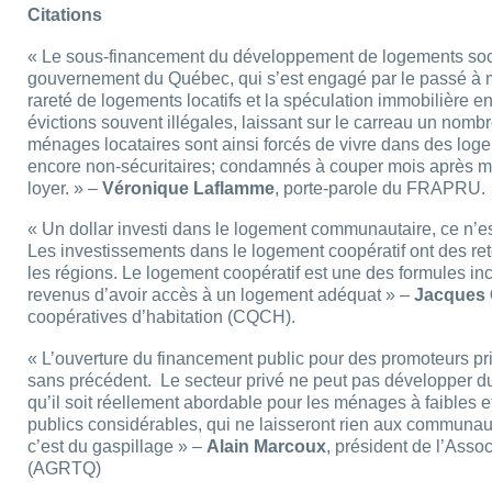
Citations
« Le sous-financement du développement de logements soci
gouvernement du Québec, qui s’est engagé par le passé à m
rareté de logements locatifs et la spéculation immobilière 
évictions souvent illégales, laissant sur le carreau un nombr
ménages locataires sont ainsi forcés de vivre dans des loge
encore non-sécuritaires; condamnés à couper mois après mo
loyer. » –
Véronique Laflamme
, porte-parole du FRAPRU.
« Un dollar investi dans le logement communautaire, ce n’es
Les investissements dans le logement coopératif ont des r
les régions. Le logement coopératif est une des formules i
revenus d’avoir accès à un logement adéquat » –
Jacques 
coopératives d’habitation (CQCH).
« L’ouverture du financement public pour des promoteurs pri
sans précédent. Le secteur privé ne peut pas développer d
qu’il soit réellement abordable pour les ménages à faibles 
publics considérables, qui ne laisseront rien aux communaut
c’est du gaspillage » –
Alain Marcoux
, président de l’Ass
(AGRTQ)