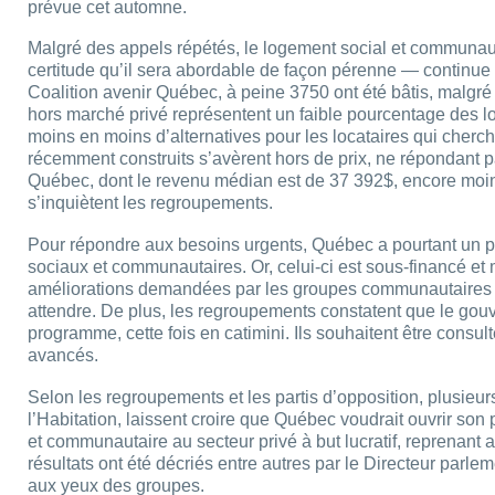
prévue cet automne.
Malgré des appels répétés, le logement social et communauta
certitude qu’il sera abordable de façon pérenne — continue d
Coalition avenir Québec, à peine 3750 ont été bâtis, malgré 
hors marché privé représentent un faible pourcentage des lo
moins en moins d’alternatives pour les locataires qui cher
récemment construits s’avèrent hors de prix, ne répondant 
Québec, dont le revenu médian est de 37 392$, encore moi
s’inquiètent les regroupements.
Pour répondre aux besoins urgents, Québec a pourtant un
sociaux et communautaires. Or, celui-ci est sous-financé et 
améliorations demandées par les groupes communautaires p
attendre. De plus, les regroupements constatent que le gouv
programme, cette fois en catimini. Ils souhaitent être consul
avancés.
Selon les regroupements et les partis d’opposition, plusieurs
l’Habitation, laissent croire que Québec voudrait ouvrir 
et communautaire au secteur privé à but lucratif, reprenant
résultats ont été décriés entre autres par le Directeur parl
aux yeux des groupes.