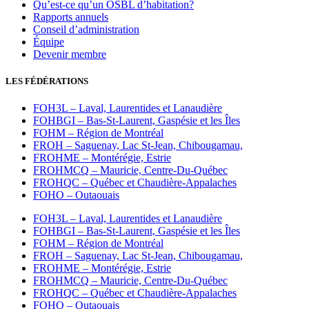
Qu’est-ce qu’un OSBL d’habitation?
Rapports annuels
Conseil d’administration
Équipe
Devenir membre
LES FÉDÉRATIONS
FOH3L – Laval, Laurentides et Lanaudière
FOHBGI – Bas-St-Laurent, Gaspésie et les Îles
FOHM – Région de Montréal
FROH – Saguenay, Lac St-Jean, Chibougamau,
FROHME – Montérégie, Estrie
FROHMCQ – Mauricie, Centre-Du-Québec
FROHQC – Québec et Chaudière-Appalaches
FOHO – Outaouais
FOH3L – Laval, Laurentides et Lanaudière
FOHBGI – Bas-St-Laurent, Gaspésie et les Îles
FOHM – Région de Montréal
FROH – Saguenay, Lac St-Jean, Chibougamau,
FROHME – Montérégie, Estrie
FROHMCQ – Mauricie, Centre-Du-Québec
FROHQC – Québec et Chaudière-Appalaches
FOHO – Outaouais