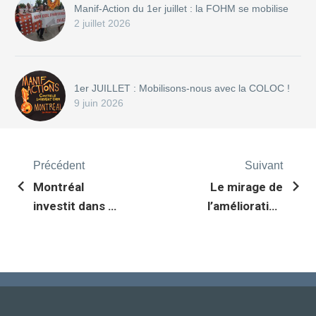
Manif-Action du 1er juillet : la FOHM se mobilise
2 juillet 2026
1er JUILLET : Mobilisons-nous avec la COLOC !
9 juin 2026
Précédent
Suivant
Montréal
Le mirage de
investit dans le
l’amélioration
logement
du logement
abordable, le
dans le budget
logement
fédéral
social toujours
en attente…