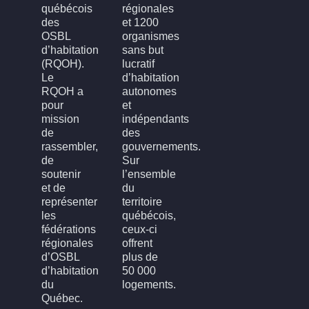
québécois
régionales
des
et 1200
OSBL
organismes
d’habitation
sans but
(RQOH).
lucratif
Le
d’habitation
RQOH a
autonomes
pour
et
mission
indépendants
de
des
rassembler,
gouvernements.
de
Sur
soutenir
l’ensemble
et de
du
représenter
territoire
les
québécois,
fédérations
ceux-ci
régionales
offrent
d’OSBL
plus de
d’habitation
50 000
du
logements.
Québec.