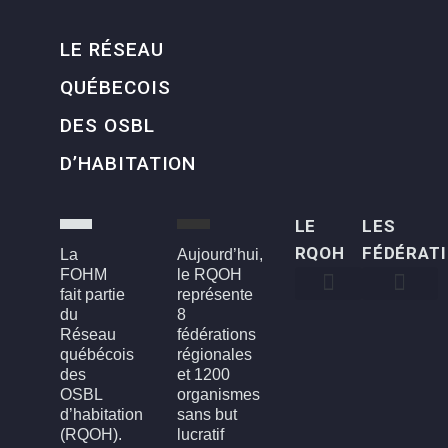
LE RÉSEAU
QUÉBECOIS
DES OSBL
D’HABITATION
LE
LES
RQOH
FÉDÉRAT
La
Aujourd’hui,
FOHM
le RQOH
fait partie
représente
du
8
Qui sommes-nous
Qu’est-ce qu’un OSBL d’habitation?
Rapports annuels
Conseil d’administration
Devenir membre
FOH3L – Laval, Laurentides et Lanaudière
FOHBGI – Bas-St-Laurent, Gaspésie et les Îles
FOHM – Région de Montréal
FROH – Saguenay, Lac St-Jean, Chibougamau,
FROHME – Montérégie, Estrie
FROHMCQ – Mauricie, Centre-Du-Québec
FROHQC – Québec et Chaudière-Appalaches
FOHO – Outaouais
Réseau
fédérations
québécois
régionales
des
et 1200
OSBL
organismes
d’habitation
sans but
(RQOH).
lucratif