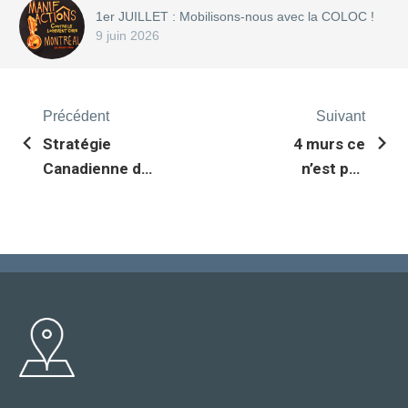
1er JUILLET : Mobilisons-nous avec la COLOC !
9 juin 2026
Précédent
Suivant
Stratégie
4 murs ce
Canadienne du
n’est pas
logement, vue
assez –
depuis
conférence de
Montréal
presse