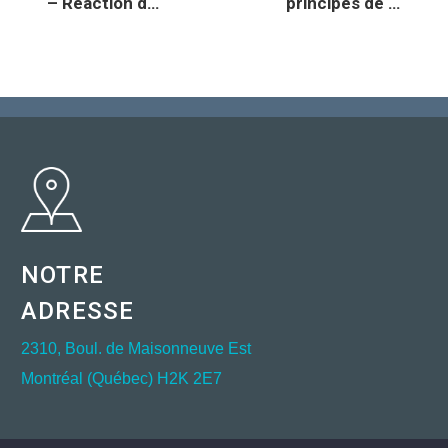
– Réaction de
principes de la
la FOHM à
FOHM
l’intervention
policière du 27
juin 2017
NOTRE
ADRESSE
2310, Boul. de Maisonneuve Est
Montréal (Québec) H2K 2E7