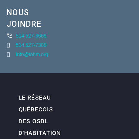
NOUS
JOINDRE
514 527-6668
514 527-7388
info@fohm.org
LE RÉSEAU
QUÉBECOIS
DES OSBL
D’HABITATION