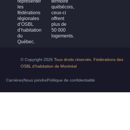
représenter
territoire
les
québécois,
fédérations
ceux-ci
régionales
offrent
d’OSBL
plus de
d’habitation
50 000
du
logements.
Québec.
© Copyright 2026
Tous droits réservés. Fédérations des
OSBL d’habitation de Montréal
Carrières
Nous joindre
Politique de confidentialité