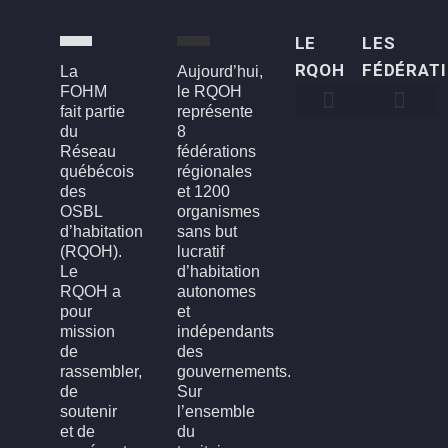
LE
LES
RQOH
FÉDÉRAT
La
Aujourd’hui,
FOHM
le RQOH
fait partie
représente
du
8
Qui sommes-nous
Qu’est-ce qu’un OSBL d’habitation?
Rapports annuels
Conseil d’administration
Devenir membre
FOH3L – Laval, Laurentides et Lanaudière
FOHBGI – Bas-St-Laurent, Gaspésie et les Îles
FOHM – Région de Montréal
FROH – Saguenay, Lac St-Jean, Chibougamau,
FROHME – Montérégie, Estrie
FROHMCQ – Mauricie, Centre-Du-Québec
FROHQC – Québec et Chaudière-Appalaches
FOHO – Outaouais
Réseau
fédérations
québécois
régionales
des
et 1200
OSBL
organismes
d’habitation
sans but
(RQOH).
lucratif
Le
d’habitation
RQOH a
autonomes
pour
et
mission
indépendants
de
des
rassembler,
gouvernements.
de
Sur
soutenir
l’ensemble
et de
du