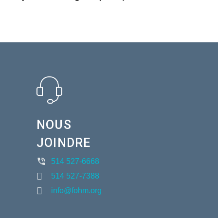
NOUS
JOINDRE
514 527-6668
514 527-7388
info@fohm.org