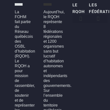
LE
LES
RQOH
FÉDÉRAT
La
Aujourd’hui,
FOHM
le RQOH
fait partie
représente
du
8
Qui sommes-nous
Qu’est-ce qu’un OSBL d’habitation?
Rapports annuels
Conseil d’administration
Devenir membre
FOH3L – Laval, Laurentides et Lanaudière
FOHBGI – Bas-St-Laurent, Gaspésie et les Îles
FOHM – Région de Montréal
FROH – Saguenay, Lac St-Jean, Chibougamau,
FROHME – Montérégie, Estrie
FROHMCQ – Mauricie, Centre-Du-Québec
FROHQC – Québec et Chaudière-Appalaches
FOHO – Outaouais
Réseau
fédérations
québécois
régionales
des
et 1200
OSBL
organismes
d’habitation
sans but
(RQOH).
lucratif
Le
d’habitation
RQOH a
autonomes
pour
et
mission
indépendants
de
des
rassembler,
gouvernements.
de
Sur
soutenir
l’ensemble
et de
du
représenter
territoire