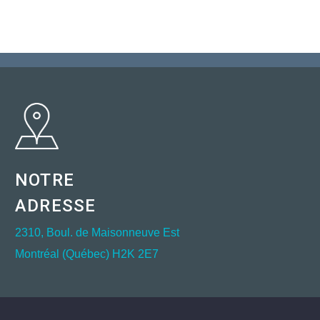
budget fédéral
manchettes
2021 – un pas
des journaux!
dans la bonne
direction
mais…
NOTRE
ADRESSE
2310, Boul. de Maisonneuve Est
Montréal (Québec) H2K 2E7