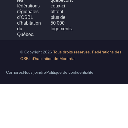
les
québécois,
fédérations
ceux-ci
régionales
offrent
d’OSBL
plus de
d’habitation
50 000
du
logements.
Québec.
© Copyright 2026
Tous droits réservés. Fédérations des
OSBL d’habitation de Montréal
Carrières
Nous joindre
Politique de confidentialité