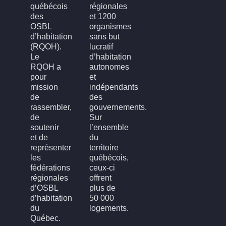
québécois
régionales
des
et 1200
OSBL
organismes
d’habitation
sans but
(RQOH).
lucratif
Le
d’habitation
RQOH a
autonomes
pour
et
mission
indépendants
de
des
rassembler,
gouvernements.
de
Sur
soutenir
l’ensemble
et de
du
représenter
territoire
les
québécois,
fédérations
ceux-ci
régionales
offrent
d’OSBL
plus de
d’habitation
50 000
du
logements.
Québec.