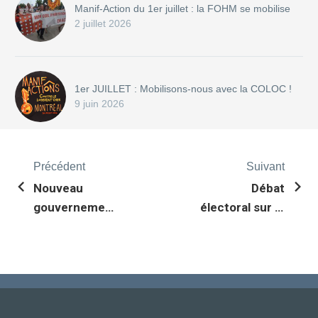
Manif-Action du 1er juillet : la FOHM se mobilise
2 juillet 2026
1er JUILLET : Mobilisons-nous avec la COLOC !
9 juin 2026
Précédent
Suivant
Nouveau
Débat
gouvernement
électoral sur le
: vivement une
logement
rencontre
communautaire
dans les 100
premiers jours
du mandat?!