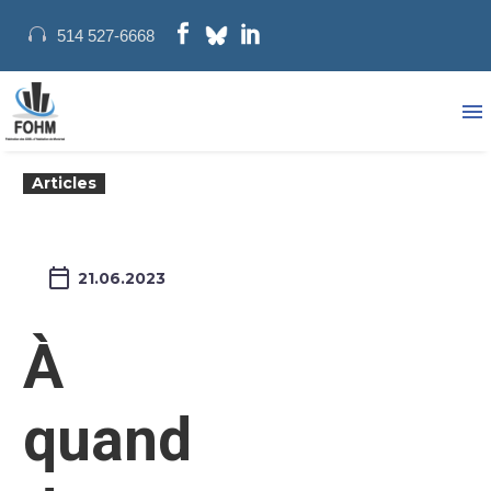
514 527-6668
Articles
21.06.2023
À
quand