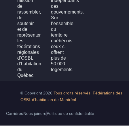
mission
indépendants
de
des
rassembler,
gouvernements.
de
Sur
soutenir
l’ensemble
et de
du
représenter
territoire
les
québécois,
fédérations
ceux-ci
régionales
offrent
d’OSBL
plus de
d’habitation
50 000
du
logements.
Québec.
© Copyright 2026
Tous droits réservés. Fédérations des
OSBL d’habitation de Montréal
Carrières
Nous joindre
Politique de confidentialité