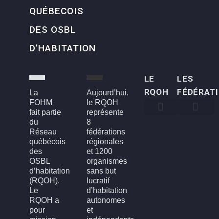
QUÉBECOIS
DES OSBL
D’HABITATION
LE
LES
RQOH
FÉDÉRAT
La
Aujourd’hui,
FOHM
le RQOH
fait partie
représente
du
8
Qui sommes-nous
Qu’est-ce qu’un OSBL d’habitation?
Rapports annuels
Conseil d’administration
Devenir membre
FOH3L – Laval, Laurentides et Lanaudière
FOHBGI – Bas-St-Laurent, Gaspésie et les Îles
FOHM – Région de Montréal
FROH – Saguenay, Lac St-Jean, Chibougamau,
FROHME – Montérégie, Estrie
FROHMCQ – Mauricie, Centre-Du-Québec
FROHQC – Québec et Chaudière-Appalaches
FOHO – Outaouais
Réseau
fédérations
québécois
régionales
des
et 1200
OSBL
organismes
d’habitation
sans but
(RQOH).
lucratif
Le
d’habitation
RQOH a
autonomes
pour
et