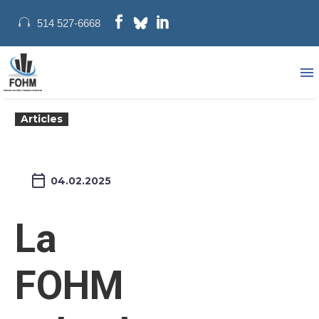
514 527-6668
Articles
04.02.2025
La
FOHM