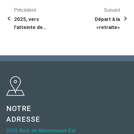
Précédent
Suivant
2025, vers
Départ à la
l’atteinte de
«retraite»
20% de
logements
sociaux et
communautaires
d’ici 15 ans !
NOTRE
ADRESSE
2310, Boul. de Maisonneuve Est