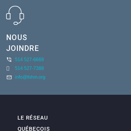
NOUS
JOINDRE
514 527-6668
514 527-7388
info@fohm.org
LE RÉSEAU
QUÉBECOIS