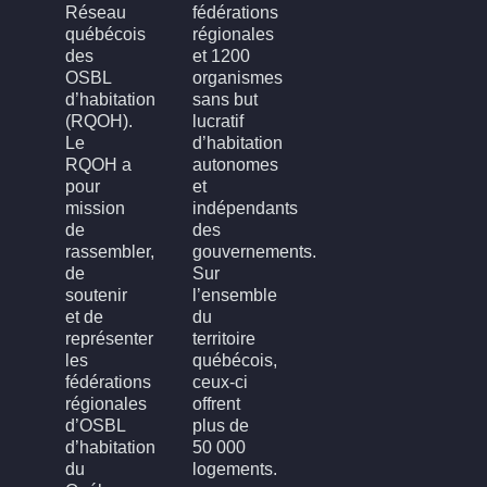
Réseau
fédérations
québécois
régionales
des
et 1200
OSBL
organismes
d’habitation
sans but
(RQOH).
lucratif
Le
d’habitation
RQOH a
autonomes
pour
et
mission
indépendants
de
des
rassembler,
gouvernements.
de
Sur
soutenir
l’ensemble
et de
du
représenter
territoire
les
québécois,
fédérations
ceux-ci
régionales
offrent
d’OSBL
plus de
d’habitation
50 000
du
logements.