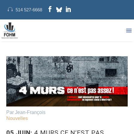
514 527-6668
Par Jean-François
Nouvelles
05 JUIN:
4 MURS CE N’EST PAS