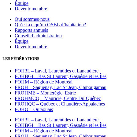
Équipe
Devenir membre
Qui sommes-nous
Qu’est-ce qu’un OSBL d’habitation?
Rapports annuels
Conseil d’administration
Équipe
Devenir membre
LES FÉDÉRATIONS
FOH3L – Laval, Laurentides et Lanaudière
FOHBGI – Bas-St-Laurent, Gaspésie et les Îles
FOHM – Région de Montréal
FROH – Saguenay, Lac St-Jean, Chibougamau,
FROHME – Montérégie, Estrie
FROHMCQ – Mauricie, Centre-Du-Québec
FROHQC – Québec et Chaudière-Appalaches
FOHO – Outaouais
FOH3L – Laval, Laurentides et Lanaudière
FOHBGI – Bas-St-Laurent, Gaspésie et les Îles
FOHM – Région de Montréal
FROH – Saguenay, Lac St-Jean, Chibougamau,