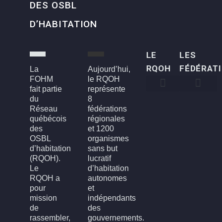
DES OSBL
D’HABITATION
LE
LES
RQOH
FÉDÉRAT
La
Aujourd’hui,
FOHM
le RQOH
fait partie
représente
du
8
Qui sommes-nous
Qu’est-ce qu’un OSBL d’habitation?
Rapports annuels
Conseil d’administration
Devenir membre
FOH3L – Laval, Laurentides et Lanaudière
FOHBGI – Bas-St-Laurent, Gaspésie et les Îles
FOHM – Région de Montréal
FROH – Saguenay, Lac St-Jean, Chibougamau,
FROHME – Montérégie, Estrie
FROHMCQ – Mauricie, Centre-Du-Québec
FROHQC – Québec et Chaudière-Appalaches
FOHO – Outaouais
Réseau
fédérations
québécois
régionales
des
et 1200
OSBL
organismes
d’habitation
sans but
(RQOH).
lucratif
Le
d’habitation
RQOH a
autonomes
pour
et
mission
indépendants
de
des
rassembler,
gouvernements.