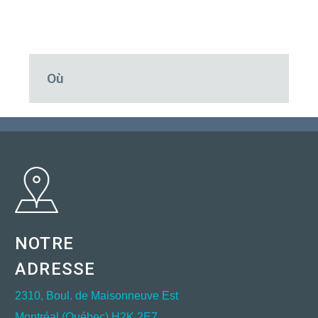
Où
NOTRE
ADRESSE
2310, Boul. de Maisonneuve Est
Montréal (Québec) H2K 2E7