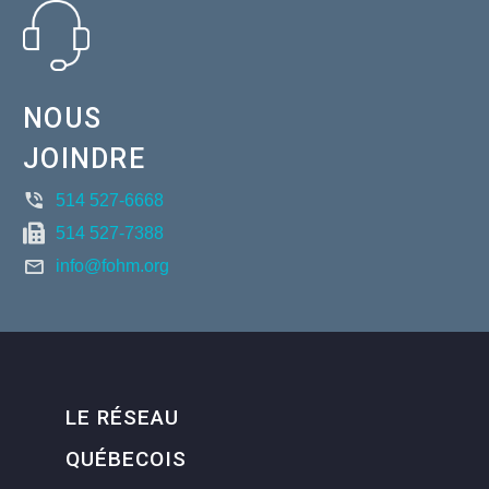
NOUS
JOINDRE
514 527-6668
514 527-7388
info@fohm.org
LE RÉSEAU
QUÉBECOIS