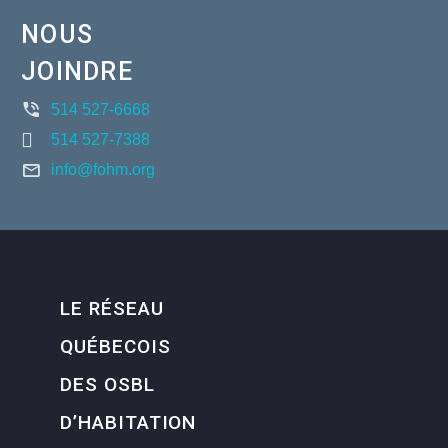
NOUS
JOINDRE
514 527-6668
514 527-7388
info@fohm.org
LE RÉSEAU
QUÉBECOIS
DES OSBL
D’HABITATION