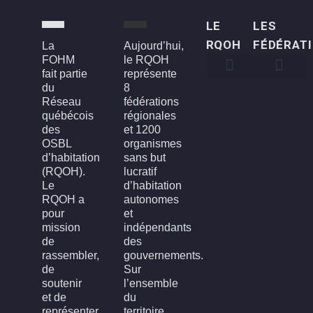
LE
LES
RQOH
FÉDÉRAT
La
Aujourd’hui,
FOHM
le RQOH
fait partie
représente
du
8
Qui sommes-nous
Qu’est-ce qu’un OSBL d’habitation?
Rapports annuels
Conseil d’administration
Devenir membre
FOH3L – Laval, Laurentides et Lanaudière
FOHBGI – Bas-St-Laurent, Gaspésie et les Îles
FOHM – Région de Montréal
FROH – Saguenay, Lac St-Jean, Chibougamau,
FROHME – Montérégie, Estrie
FROHMCQ – Mauricie, Centre-Du-Québec
FROHQC – Québec et Chaudière-Appalaches
FOHO – Outaouais
Réseau
fédérations
québécois
régionales
des
et 1200
OSBL
organismes
d’habitation
sans but
(RQOH).
lucratif
Le
d’habitation
RQOH a
autonomes
pour
et
mission
indépendants
de
des
rassembler,
gouvernements.
de
Sur
soutenir
l’ensemble
et de
du
représenter
territoire