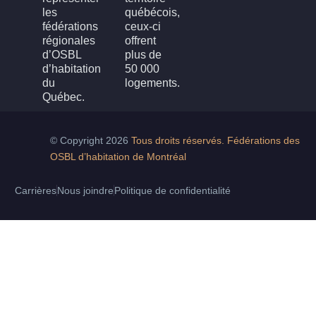
les
québécois,
fédérations
ceux-ci
régionales
offrent
d’OSBL
plus de
d’habitation
50 000
du
logements.
Québec.
© Copyright 2026
Tous droits réservés. Fédérations des
OSBL d’habitation de Montréal
Carrières
Nous joindre
Politique de confidentialité