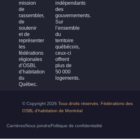
mission
indépendants
de
des
rassembler,
gouvernements.
de
Sur
soutenir
l’ensemble
et de
du
représenter
territoire
les
québécois,
fédérations
ceux-ci
régionales
offrent
d’OSBL
plus de
d’habitation
50 000
du
logements.
Québec.
© Copyright 2026
Tous droits réservés. Fédérations des
OSBL d’habitation de Montréal
Carrières
Nous joindre
Politique de confidentialité