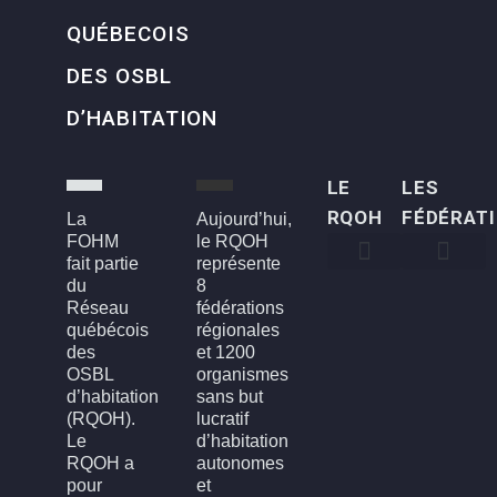
QUÉBECOIS
DES OSBL
D’HABITATION
LE
LES
RQOH
FÉDÉRAT
La
Aujourd’hui,
FOHM
le RQOH
fait partie
représente
du
8
Qui sommes-nous
Qu’est-ce qu’un OSBL d’habitation?
Rapports annuels
Conseil d’administration
Devenir membre
FOH3L – Laval, Laurentides et Lanaudière
FOHBGI – Bas-St-Laurent, Gaspésie et les Îles
FOHM – Région de Montréal
FROH – Saguenay, Lac St-Jean, Chibougamau,
FROHME – Montérégie, Estrie
FROHMCQ – Mauricie, Centre-Du-Québec
FROHQC – Québec et Chaudière-Appalaches
FOHO – Outaouais
Réseau
fédérations
québécois
régionales
des
et 1200
OSBL
organismes
d’habitation
sans but
(RQOH).
lucratif
Le
d’habitation
RQOH a
autonomes
pour
et