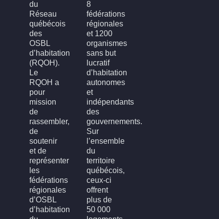
du
8
Qui sommes-nous
Qu’est-ce qu’un OSBL d’habitation?
Rapports annuels
Conseil d’administration
Devenir membre
FOH3L – Laval, Laurentides et Lanaudière
FOHBGI – Bas-St-Laurent, Gaspésie et les Îles
FOHM – Région de Montréal
FROH – Saguenay, Lac St-Jean, Chibougamau,
FROHME – Montérégie, Estrie
FROHMCQ – Mauricie, Centre-Du-Québec
FROHQC – Québec et Chaudière-Appalaches
FOHO – Outaouais
Réseau
fédérations
québécois
régionales
des
et 1200
OSBL
organismes
d’habitation
sans but
(RQOH).
lucratif
Le
d’habitation
RQOH a
autonomes
pour
et
mission
indépendants
de
des
rassembler,
gouvernements.
de
Sur
soutenir
l’ensemble
et de
du
représenter
territoire
les
québécois,
fédérations
ceux-ci
régionales
offrent
d’OSBL
plus de
d’habitation
50 000