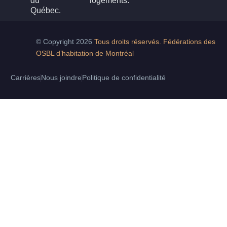
du
logements.
Québec.
© Copyright 2026
Tous droits réservés. Fédérations des
OSBL d’habitation de Montréal
Carrières
Nous joindre
Politique de confidentialité