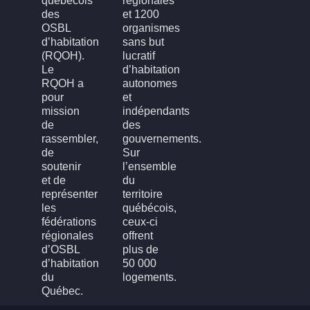
québécois
régionales
des
et 1200
OSBL
organismes
d’habitation
sans but
(RQOH).
lucratif
Le
d’habitation
RQOH a
autonomes
pour
et
mission
indépendants
de
des
rassembler,
gouvernements.
de
Sur
soutenir
l’ensemble
et de
du
représenter
territoire
les
québécois,
fédérations
ceux-ci
régionales
offrent
d’OSBL
plus de
d’habitation
50 000
du
logements.
Québec.