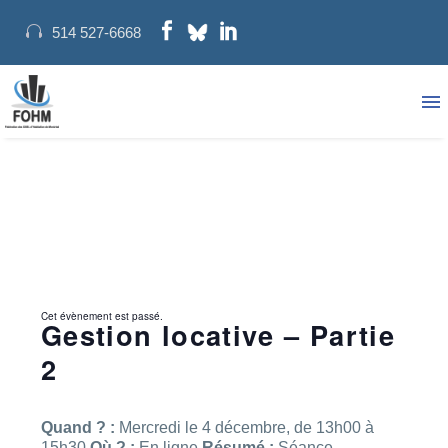
514 527-6668
Cet évènement est passé.
Gestion locative – Partie
2
Quand ? :
Mercredi le 4 décembre, de 13h00 à
15h30
Où ? :
En ligne
Résumé :
Séance