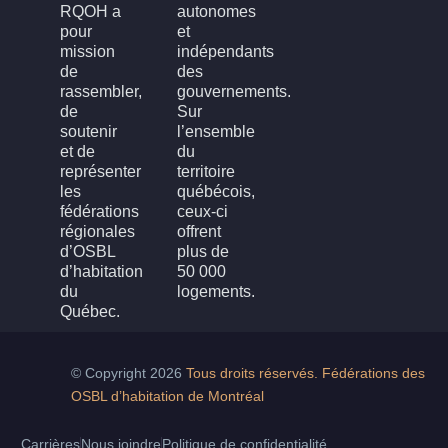
RQOH a
autonomes
pour
et
mission
indépendants
de
des
rassembler,
gouvernements.
de
Sur
soutenir
l’ensemble
et de
du
représenter
territoire
les
québécois,
fédérations
ceux-ci
régionales
offrent
d’OSBL
plus de
d’habitation
50 000
du
logements.
Québec.
© Copyright 2026
Tous droits réservés. Fédérations des
OSBL d’habitation de Montréal
Carrières
Nous joindre
Politique de confidentialité