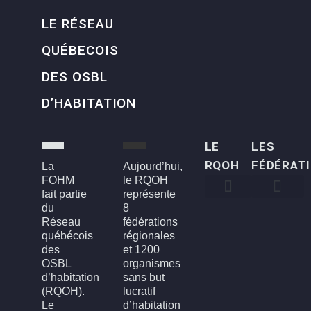
LE RÉSEAU
QUÉBECOIS
DES OSBL
D’HABITATION
LE
LES
RQOH
FÉDÉRAT
La
Aujourd’hui,
FOHM
le RQOH
fait partie
représente
du
8
Qui sommes-nous
Qu’est-ce qu’un OSBL d’habitation?
Rapports annuels
Conseil d’administration
Devenir membre
FOH3L – Laval, Laurentides et Lanaudière
FOHBGI – Bas-St-Laurent, Gaspésie et les Îles
FOHM – Région de Montréal
FROH – Saguenay, Lac St-Jean, Chibougamau,
FROHME – Montérégie, Estrie
FROHMCQ – Mauricie, Centre-Du-Québec
FROHQC – Québec et Chaudière-Appalaches
FOHO – Outaouais
Réseau
fédérations
québécois
régionales
des
et 1200
OSBL
organismes
d’habitation
sans but
(RQOH).
lucratif
Le
d’habitation