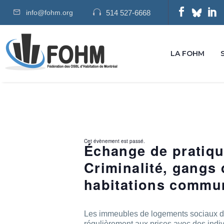
info@fohm.org
514 527-6668
LA FOHM
Cet évènement est passé.
Échange de pratiqu
Criminalité, gangs 
habitations commu
Les immeubles de logements sociaux de 
régulièrement aux prises avec des indi