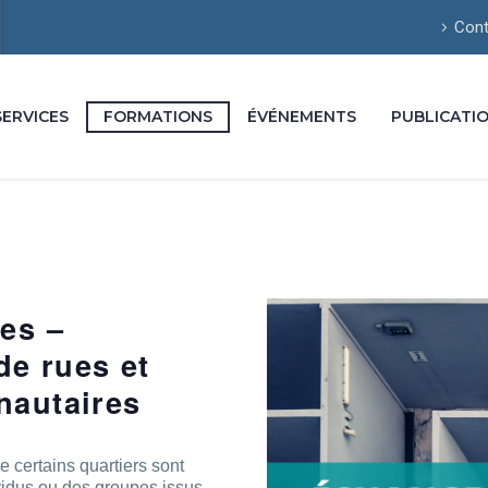
Cont
SERVICES
FORMATIONS
ÉVÉNEMENTS
PUBLICATI
es –
de rues et
nautaires
certains quartiers sont
vidus ou des groupes issus