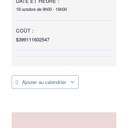
DATE ET HEURE :
18 octobre
de
9h00
-
16h00
COÛT :
$399111602547
Ajouter au calendrier