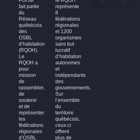
FOHM
le RQOH
fait partie
représente
du
8
Qui sommes-nous
Qu’est-ce qu’un OSBL d’habitation?
Rapports annuels
Conseil d’administration
Devenir membre
FOH3L – Laval, Laurentides et Lanaudière
FOHBGI – Bas-St-Laurent, Gaspésie et les Îles
FOHM – Région de Montréal
FROH – Saguenay, Lac St-Jean, Chibougamau,
FROHME – Montérégie, Estrie
FROHMCQ – Mauricie, Centre-Du-Québec
FROHQC – Québec et Chaudière-Appalaches
FOHO – Outaouais
Réseau
fédérations
québécois
régionales
des
et 1200
OSBL
organismes
d’habitation
sans but
(RQOH).
lucratif
Le
d’habitation
RQOH a
autonomes
pour
et
mission
indépendants
de
des
rassembler,
gouvernements.
de
Sur
soutenir
l’ensemble
et de
du
représenter
territoire
les
québécois,
fédérations
ceux-ci
régionales
offrent
d’OSBL
plus de